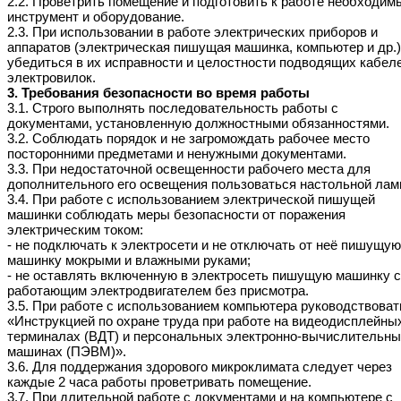
2.2. Проветрить помещение и подготовить к работе необходим
инструмент и оборудование.
2.3. При использовании в работе электрических приборов и
аппаратов (электрическая пишущая машинка, компьютер и др.)
убедиться в их исправности и целостности подводящих кабел
электровилок.
3. Требования безопасности во время работы
3.1. Строго выполнять последовательность работы с
документами, установленную должностными обязанностями.
3.2. Соблюдать порядок и не загромождать рабочее место
посторонними предметами и ненужными документами.
3.3. При недостаточной освещенности рабочего места для
дополнительного его освещения пользоваться настольной лам
3.4. При работе с использованием электрической пишущей
машинки соблюдать меры безопасности от поражения
электрическим током:
- не подключать к электросети и не отключать от неё пишущую
машинку мокрыми и влажными руками;
- не оставлять включенную в электросеть пишущую машинку с
работающим электродвигателем без присмотра.
3.5. При работе с использованием компьютера руководствоват
«Инструкцией по охране труда при работе на видеодисплейны
терминалах (ВДТ) и персональных электронно-вычислительн
машинах (ПЭВМ)».
3.6. Для поддержания здорового микроклимата следует через
каждые 2 часа работы проветривать помещение.
3.7. При длительной работе с документами и на компьютере с