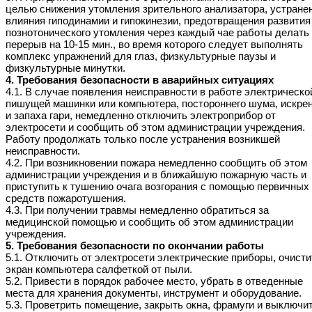
целью снижения утомления зрительного анализатора, устране
влияния гиподинамии и гипокинезии, предотвращения развития
познотонического утомления через каждый чае работы делать
перерыв на 10-15 мин., во время которого следует выполнять
комплекс упражнений для глаз, физкультурные паузы и
физкультурные минутки.
4. Требования безопасности в аварийных ситуациях
4.1. В случае появления неисправности в работе электрическо
пишущей машинки или компьютера, постороннего шума, искре
и запаха гари, немедленно отключить электроприбор от
электросети и сообщить об этом администрации учреждения.
Работу продолжать только после устранения возникшей
неисправности.
4.2. При возникновении пожара немедленно сообщить об этом
администрации учреждения и в ближайшую пожарную часть и
приступить к тушению очага возгорания с помощью первичных
средств пожаротушения.
4.3. При получении травмы немедленно обратиться за
медицинской помощью и сообщить об этом администрации
учреждения.
5. Требования безопасности по окончании работы
5.1. Отключить от электросети электрические приборы, очисти
экран компьютера салфеткой от пыли.
5.2. Привести в порядок рабочее место, убрать в отведенные
места для хранения документы, инструмент и оборудование.
5.3. Проветрить помещение, закрыть окна, фрамуги и выключи