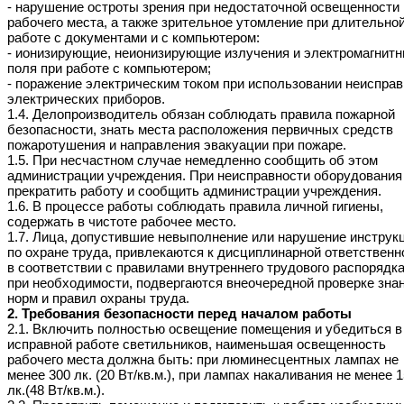
- нарушение остроты зрения при недостаточной освещенности
рабочего места, а также зрительное утомление при длительно
работе с документами и с компьютером:
- ионизирующие, неионизирующие излучения и электромагнит
поля при работе с компьютером;
- поражение электрическим током при использовании неиспра
электрических приборов.
1.4. Делопроизводитель обязан соблюдать правила пожарной
безопасности, знать места расположения первичных средств
пожаротушения и направления эвакуации при пожаре.
1.5. При несчастном случае немедленно сообщить об этом
администрации учреждения. При неисправности оборудования
прекратить работу и сообщить администрации учреждения.
1.6. В процессе работы соблюдать правила личной гигиены,
содержать в чистоте рабочее место.
1.7. Лица, допустившие невыполнение или нарушение инструк
по охране труда, привлекаются к дисциплинарной ответственн
в соответствии с правилами внутреннего трудового распорядка
при необходимости, подвергаются внеочередной проверке зна
норм и правил охраны труда.
2. Требования безопасности перед началом работы
2.1. Включить полностью освещение помещения и убедиться в
исправной работе светильников, наименьшая освещенность
рабочего места должна быть: при люминесцентных лампах не
менее 300 лк. (20 Вт/кв.м.), при лампах накаливания не менее 
лк.(48 Вт/кв.м.).